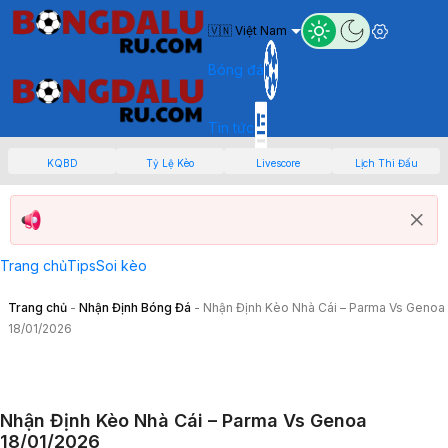
🇻🇳 Việt Nam
Bóng đá
Tin tức
KQBD
Tỷ Lệ Kèo
Livescore
Lịch Thi Đấu
Trang chủ
Tips
Soi kèo
Trang chủ
-
Nhận Định Bóng Đá
-
Nhận Định Kèo Nhà Cái – Parma Vs Genoa
18/01/2026
Nhận Định Kèo Nhà Cái – Parma Vs Genoa
18/01/2026