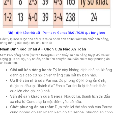
Nhận định kèo nhà cái – Parma vs Genoa 18/01/2026 qua bảng kèo
Các tỷ lệ kèo được nhà cái đưa ra đã phản ánh chính xác tính chất cân bằng,
căng thẳng của cuộc đối đầu sinh tử.
Nhận Định Kèo Châu Á – Chọn Cửa Nào An Toàn
Mức kèo đồng banh (0) trên Bongdalu cho thấy sự cân bằng tuyệt đối về lực
lượng giữa hai đội, tuy nhiên, phân tích chuyên sâu vẫn chỉ ra một phương án
an toàn hơn.
Giải mã kèo đồng banh
: Tỷ lệ này khẳng định nhà cái không
đánh giá cao cơ hội chiến thắng của bất kỳ bên nào.
Ưu thế sân nhà của Parma
: Dù phong độ không ổn định,
được thi đấu tại “thánh địa” Ennio Tardini là lợi thế tinh thần
cực lớn cho đội chủ nhà.
Vấn đề sân khách của Genoa
: Ngược lại, thành tích thi đấu
xa nhà từ Genoa lại là một điểm yếu cố hữu.
Chốt phương án an toàn
: Dựa trên lợi thế sân nhà của Parma
cùng phong độ sân khách kém cỏi từ Genoa, phương án chọn