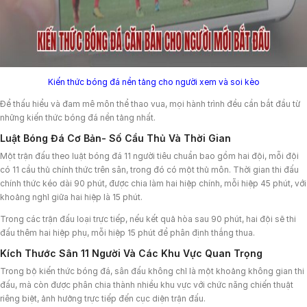
Kiến thức bóng đá nền tảng cho người xem và soi kèo
Để thấu hiểu và đam mê môn thể thao vua, mọi hành trình đều cần bắt đầu từ
những kiến thức bóng đá nền tảng nhất.
Luật Bóng Đá Cơ Bản- Số Cầu Thủ Và Thời Gian
Một trận đấu theo luật bóng đá 11 người tiêu chuẩn bao gồm hai đội, mỗi đội
có 11 cầu thủ chính thức trên sân, trong đó có một thủ môn. Thời gian thi đấu
chính thức kéo dài 90 phút, được chia làm hai hiệp chính, mỗi hiệp 45 phút, với
khoảng nghỉ giữa hai hiệp là 15 phút.
Trong các trận đấu loại trực tiếp, nếu kết quả hòa sau 90 phút, hai đội sẽ thi
đấu thêm hai hiệp phụ, mỗi hiệp 15 phút để phân định thắng thua.
Kích Thước Sân 11 Người Và Các Khu Vực Quan Trọng
Trong bộ kiến thức bóng đá, sân đấu không chỉ là một khoảng không gian thi
đấu, mà còn được phân chia thành nhiều khu vực với chức năng chiến thuật
riêng biệt, ảnh hưởng trực tiếp đến cục diện trận đấu.