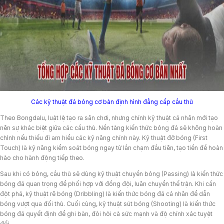
Các kỹ thuật đá bóng cơ bản định hình đẳng cấp cầu thủ
Theo Bongdalu, luật lệ tạo ra sân chơi, nhưng chính kỹ thuật cá nhân mới tạo
nên sự khác biệt giữa các cầu thủ. Nền tảng kiến thức bóng đá sẽ không hoàn
chỉnh nếu thiếu đi am hiểu các kỹ năng chính này. Kỹ thuật đỡ bóng (First
Touch) là kỹ năng kiểm soát bóng ngay từ lần chạm đầu tiên, tạo tiền đề hoàn
hảo cho hành động tiếp theo.
Sau khi có bóng, cầu thủ sẽ dùng kỹ thuật chuyền bóng (Passing) là kiến thức
bóng đá quan trọng để phối hợp với đồng đội, luân chuyển thế trận. Khi cần
đột phá, kỹ thuật rê bóng (Dribbling) là kiến thức bóng đá cá nhân để dẫn
bóng vượt qua đối thủ. Cuối cùng, kỹ thuật sút bóng (Shooting) là kiến thức
bóng đá quyết định để ghi bàn, đòi hỏi cả sức mạnh và độ chính xác tuyệt
đối.