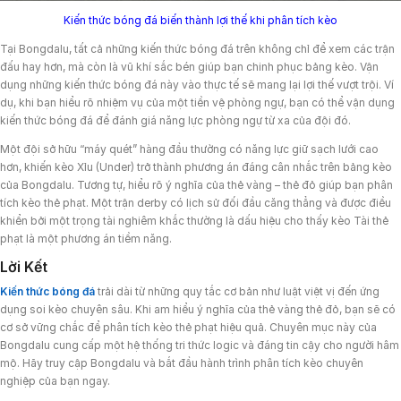
Kiến thức bóng đá biến thành lợi thế khi phân tích kèo
Tại Bongdalu, tất cả những kiến thức bóng đá trên không chỉ để xem các trận
đấu hay hơn, mà còn là vũ khí sắc bén giúp bạn chinh phục bảng kèo. Vận
dụng những kiến thức bóng đá này vào thực tế sẽ mang lại lợi thế vượt trội. Ví
dụ, khi bạn hiểu rõ nhiệm vụ của một tiền vệ phòng ngự, bạn có thể vận dụng
kiến thức bóng đá để đánh giá năng lực phòng ngự từ xa của đội đó.
Một đội sở hữu “máy quét” hàng đầu thường có năng lực giữ sạch lưới cao
hơn, khiến kèo Xỉu (Under) trở thành phương án đáng cân nhắc trên bảng kèo
của Bongdalu. Tương tự, hiểu rõ ý nghĩa của thẻ vàng – thẻ đỏ giúp bạn phân
tích kèo thẻ phạt. Một trận derby có lịch sử đối đầu căng thẳng và được điều
khiển bởi một trọng tài nghiêm khắc thường là dấu hiệu cho thấy kèo Tài thẻ
phạt là một phương án tiềm năng.
Lời Kết
Kiến thức bóng đá
trải dài từ những quy tắc cơ bản như luật việt vị đến ứng
dụng soi kèo chuyên sâu. Khi am hiểu ý nghĩa của thẻ vàng thẻ đỏ, bạn sẽ có
cơ sở vững chắc để phân tích kèo thẻ phạt hiệu quả. Chuyên mục này của
Bongdalu cung cấp một hệ thống tri thức logic và đáng tin cậy cho người hâm
mộ. Hãy truy cập Bongdalu và bắt đầu hành trình phân tích kèo chuyên
nghiệp của bạn ngay.