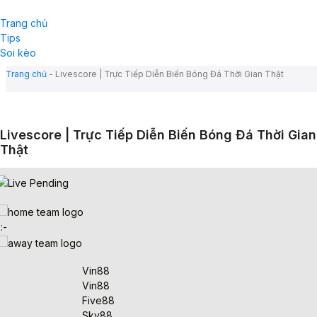
Trang chủ
Tips
Soi kèo
Trang chủ
-
Livescore | Trực Tiếp Diễn Biến Bóng Đá Thời Gian Thật
Livescore | Trực Tiếp Diễn Biến Bóng Đá Thời Gian
Thật
-
-
:
-
-
Vin88
Vin88
Five88
Sky88