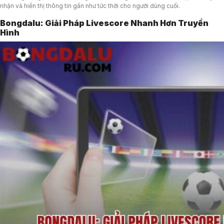
nhận và hiển thị thông tin gần như tức thời cho người dùng cuối.
Bongdalu: Giải Pháp Livescore Nhanh Hơn Truyền
Hình