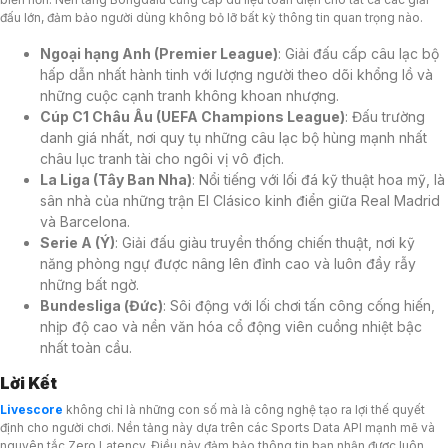
đấu lớn, đảm bảo người dùng không bỏ lỡ bất kỳ thông tin quan trọng nào.
Ngoại hạng Anh (Premier League)
: Giải đấu cấp câu lạc bộ
hấp dẫn nhất hành tinh với lượng người theo dõi khổng lồ và
những cuộc cạnh tranh không khoan nhượng.
Cúp C1 Châu Âu (UEFA Champions League)
: Đấu trường
danh giá nhất, nơi quy tụ những câu lạc bộ hùng mạnh nhất
châu lục tranh tài cho ngôi vị vô địch.
La Liga (Tây Ban Nha)
: Nổi tiếng với lối đá kỹ thuật hoa mỹ, là
sân nhà của những trận El Clásico kinh điển giữa Real Madrid
và Barcelona.
Serie A (Ý)
: Giải đấu giàu truyền thống chiến thuật, nơi kỹ
năng phòng ngự được nâng lên đỉnh cao và luôn đầy rẫy
những bất ngờ.
Bundesliga (Đức)
: Sôi động với lối chơi tấn công cống hiến,
nhịp độ cao và nền văn hóa cổ động viên cuồng nhiệt bậc
nhất toàn cầu.
Lời Kết
Livescore
không chỉ là những con số mà là công nghệ tạo ra lợi thế quyết
định cho người chơi. Nền tảng này dựa trên các Sports Data API mạnh mẽ và
nguyên tắc Zero Latency. Điều này đảm bảo thông tin bạn nhận được luôn