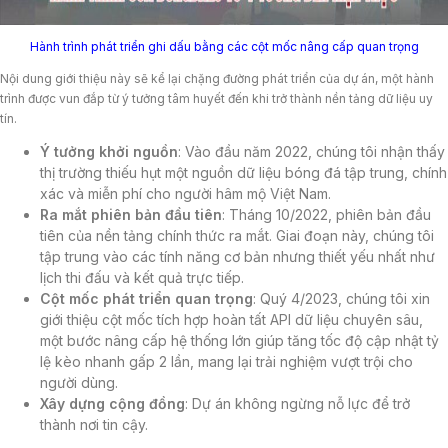
Hành trình phát triển ghi dấu bằng các cột mốc nâng cấp quan trọng
Nội dung giới thiệu này sẽ kể lại chặng đường phát triển của dự án, một hành
trình được vun đắp từ ý tưởng tâm huyết đến khi trở thành nền tảng dữ liệu uy
tín.
Ý tưởng khởi nguồn
: Vào đầu năm 2022, chúng tôi nhận thấy
thị trường thiếu hụt một nguồn dữ liệu bóng đá tập trung, chính
xác và miễn phí cho người hâm mộ Việt Nam.
Ra mắt phiên bản đầu tiên
: Tháng 10/2022, phiên bản đầu
tiên của nền tảng chính thức ra mắt. Giai đoạn này, chúng tôi
tập trung vào các tính năng cơ bản nhưng thiết yếu nhất như
lịch thi đấu và kết quả trực tiếp.
Cột mốc phát triển quan trọng
: Quý 4/2023, chúng tôi xin
giới thiệu cột mốc tích hợp hoàn tất API dữ liệu chuyên sâu,
một bước nâng cấp hệ thống lớn giúp tăng tốc độ cập nhật tỷ
lệ kèo nhanh gấp 2 lần, mang lại trải nghiệm vượt trội cho
người dùng.
Xây dựng cộng đồng
: Dự án không ngừng nỗ lực để trở
thành nơi tin cậy.