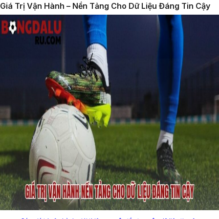
Giá Trị Vận Hành – Nền Tảng Cho Dữ Liệu Đáng Tin Cậy