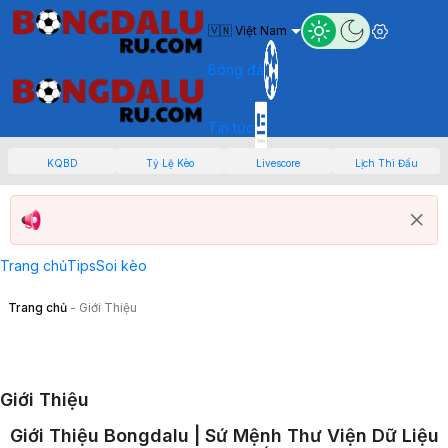
🇻🇳 Việt Nam
Bóng đá
Tin tức
KQBD
Tỷ Lệ Kèo
Livescore
Lịch Thi Đấu
Trang chủ
Tips
Soi kèo
Trang chủ
-
Giới Thiệu
Giới Thiệu
Giới Thiệu Bongdalu | Sứ Mệnh Thư Viện Dữ Liệu