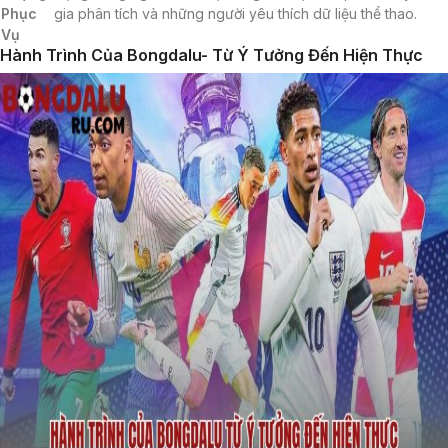
Phục
gia phân tích và những người yêu thích dữ liệu thể thao.
Vụ
Hành Trình Của Bongdalu- Từ Ý Tưởng Đến Hiện Thực