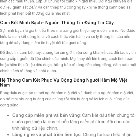
hiện các mâu thuẫn. Lớp 3: Chúng tôi cũng xin giới thiệu Đội ngũ chuyên gia
dữ liệu giám sát 24/7 và can thiệp thủ công ngay khi hệ thống cảnh báo sai
lệch phát hiện bất thường dù là nhỏ nhất.
Cam Kết Minh Bạch- Nguồn Thông Tin Đáng Tin Cậy
Sự minh bạch là giá trị tiếp theo mà trang giới thiệu này muốn làm rõ. Nó được
hiểu là cam kết công khai về cách thức vận hành và xử lý thông tin của nền
tảng để xây dựng niềm tin tuyệt đối từ người dùng.
Để thực thi cam kết này, chúng tôi xin giới thiệu công khai về các đối tác uy tín
cung cấp nguồn dữ liệu chính của mình. Mọi thay đổi lớn trong cách tính toán
hoặc hiển thị dữ liệu đều được thông báo rõ ràng đến cộng đồng, đảm bảo một
chính sách rõ ràng và nhất quán.
Hệ Thống Cam Kết Phục Vụ Cộng Đồng Người Hâm Mộ Việt
Nam
Bongdalu được tạo ra bởi người hâm mộ Việt và dành cho người hâm mộ Việt,
do đó mọi phương hướng của chúng tôi đều hướng về lợi ích cuối cùng của
cộng đồng.
Cung cấp miễn phí và bền vững
: Cam kết đầu tiên chúng tôi
muốn giới thiệu là duy trì nền tảng miễn phí trọn đời cho các
tính năng dữ liệu chính.
Lắng nghe và phát triển liên tục
: Chúng tôi luôn tiếp nhận