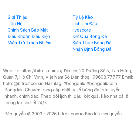
Về chúng tôi
Hữu Ích Bóng đá
Giới Thiệu
Tỷ Lệ Kèo
Liên Hệ
Lịch Thi Đấu
Chính Sách Bảo Mật
livescore
Điều Khoản Điều Kiện
Kết Quả Bóng Đá
Miễn Trừ Trách Nhiệm
Kiến Thức Bóng Đá
Nhận Định Bóng Đá
Theo Dõi Chúng Tôi
Website: https://bifrostcoin.io/ Địa chỉ: 20 Đường Số 5, Tân Hưng,
Quận 7, Hồ Chí Minh, Việt Nam Số Điện thoại: 09698.77777 Email:
hotro@bifrostcoin.io
Hashtag: #bongdalu #bongdalucom
Bongdalu Chuyên trang cập nhật tỷ số bóng đá trực tuyến
nhanh, chính xác. Theo dõi lịch thi đấu, kết quả, kèo nhà cái &
thống kê chi tiết 24/7.
Bản quyền © 2003 - 2026 bifrostcoin.io Bảo lưu mọi quyền.