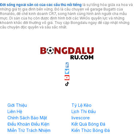
Đời sống ngoài sân cỏ của các cầu thủ nổi tiếng
là sự tổng hòa giữa xa hoa và
những giá trị gia đình bền vững. Đó là câu chuyện về garage Bugatti của
Ronaldo, đế chế kinh doanh CR7, song hành cùng hình ảnh người cha mẫu
mực. Di sản của họ còn được định hình bởi các WAGs quyền lực và những
khoảnh khắc đời thường vô giá. Truy cập Bongdalu ngay để cập nhật những
câu chuyện độc quyền và sâu sắc nhất.
Về chúng tôi
Hữu Ích Bóng đá
Giới Thiệu
Tỷ Lệ Kèo
Liên Hệ
Lịch Thi Đấu
Chính Sách Bảo Mật
livescore
Điều Khoản Điều Kiện
Kết Quả Bóng Đá
Miễn Trừ Trách Nhiệm
Kiến Thức Bóng Đá