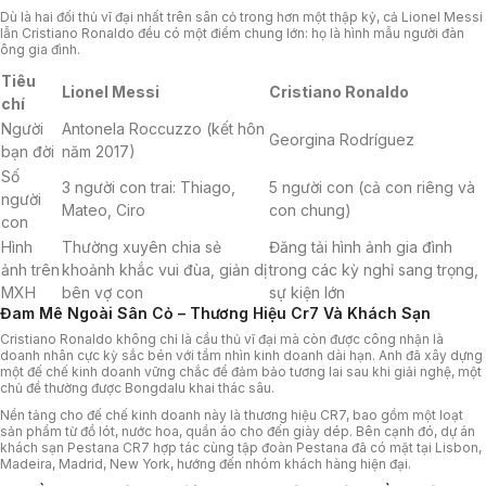
Dù là hai đối thủ vĩ đại nhất trên sân cỏ trong hơn một thập kỷ, cả Lionel Messi
lẫn Cristiano Ronaldo đều có một điểm chung lớn: họ là hình mẫu người đàn
ông gia đình.
Tiêu
Lionel Messi
Cristiano Ronaldo
chí
Người
Antonela Roccuzzo (kết hôn
Georgina Rodríguez
bạn đời
năm 2017)
Số
3 người con trai: Thiago,
5 người con (cả con riêng và
người
Mateo, Ciro
con chung)
con
Hình
Thường xuyên chia sẻ
Đăng tải hình ảnh gia đình
ảnh trên
khoảnh khắc vui đùa, giản dị
trong các kỳ nghỉ sang trọng,
MXH
bên vợ con
sự kiện lớn
Đam Mê Ngoài Sân Cỏ – Thương Hiệu Cr7 Và Khách Sạn
Cristiano Ronaldo không chỉ là cầu thủ vĩ đại mà còn được công nhận là
doanh nhân cực kỳ sắc bén với tầm nhìn kinh doanh dài hạn. Anh đã xây dựng
một đế chế kinh doanh vững chắc để đảm bảo tương lai sau khi giải nghệ, một
chủ đề thường được Bongdalu khai thác sâu.
Nền tảng cho đế chế kinh doanh này là thương hiệu CR7, bao gồm một loạt
sản phẩm từ đồ lót, nước hoa, quần áo cho đến giày dép. Bên cạnh đó, dự án
khách sạn Pestana CR7 hợp tác cùng tập đoàn Pestana đã có mặt tại Lisbon,
Madeira, Madrid, New York, hướng đến nhóm khách hàng hiện đại.