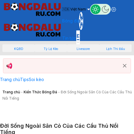
🇻🇳 Việt Nam
Bóng đá
Tin tức
KQBD
Tỷ Lệ Kèo
Livescore
Lịch Thi Đấu
Trang chủ
Tips
Soi kèo
Trang chủ
-
Kiến Thức Bóng Đá
-
Đời Sống Ngoài Sân Cỏ Của Các Cầu Thủ
Nổi Tiếng
Đời Sống Ngoài Sân Cỏ Của Các Cầu Thủ Nổi
Tiếng