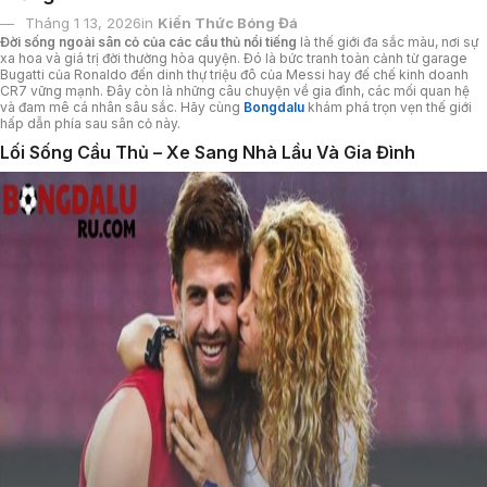
Tháng 1 13, 2026
in
Kiến Thức Bóng Đá
Đời sống ngoài sân cỏ của các cầu thủ nổi tiếng
là thế giới đa sắc màu, nơi sự
xa hoa và giá trị đời thường hòa quyện. Đó là bức tranh toàn cảnh từ garage
Bugatti của Ronaldo đến dinh thự triệu đô của Messi hay đế chế kinh doanh
CR7 vững mạnh. Đây còn là những câu chuyện về gia đình, các mối quan hệ
và đam mê cá nhân sâu sắc. Hãy cùng
Bongdalu
khám phá trọn vẹn thế giới
hấp dẫn phía sau sân cỏ này.
Lối Sống Cầu Thủ – Xe Sang Nhà Lầu Và Gia Đình