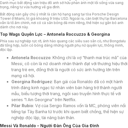
Danh mục bất động sản triệu đô anh sở hữu phản ánh một lối sống vừa sang
trọng, riêng tư vừa hướng về gia đình.
Bất động sản gây chú ý nhất là căn hộ hạng sang tại tòa Porsche Design
Tower ở Miami, trị giá khoảng 9 triệu USD. Ngoài ra, căn biệt thự tại Barcelona
vẫn là tổ ấm chính, nơi có cả sân bóng đá mini riêng, thể hiện sự gắn bó anh
dành cho nơi này.
Top Wags Quyền Lực – Antonela Roccuzzo & Georgina
Phía sau sự nghiệp rực rỡ, ánh hào quang các siêu sao sân cỏ, như Bongdalu
đã tổng hợp, luôn có bóng dáng những người phụ nữ quyền lực, thông minh,
độc lập.
Antonela Roccuzzo
: Không chỉ là vợ “thanh mai trúc mã” của
Messi, cô còn là nữ doanh nhân thành đạt với thương hiệu thời
trang trẻ em, đồng thời là người có sức ảnh hưởng lớn trên
mạng xã hội.
Georgina Rodríguez
: Bạn gái của Ronaldo đã có một hành
trình đáng kinh ngạc từ nhân viên bán hàng trở thành người
mẫu, biểu tượng thời trang, ngôi sao truyền hình thực tế với
series “I Am Georgina” trên Netflix.
Pilar Rubio
: Vợ của Sergio Ramos vốn là MC, phóng viên nổi
tiếng tại Tây Banha từ trước khi quen biết chồng, thể hiện sự
nghiệp độc lập, tài năng bản thân.
Messi Và Ronaldo – Người Đàn Ông Của Gia Đình