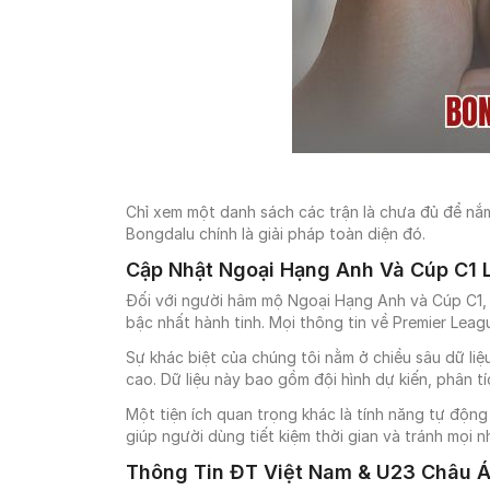
Chỉ xem một danh sách các trận là chưa đủ để nắ
Bongdalu chính là giải pháp toàn diện đó.
Cập Nhật Ngoại Hạng Anh Và Cúp C1 
Đối với người hâm mộ Ngoại Hạng Anh và Cúp C1, B
bậc nhất hành tinh. Mọi thông tin về Premier Leag
Sự khác biệt của chúng tôi nằm ở chiều sâu dữ li
cao. Dữ liệu này bao gồm đội hình dự kiến, phân tíc
Một tiện ích quan trọng khác là tính năng tự động
giúp người dùng tiết kiệm thời gian và tránh mọi n
Thông Tin ĐT Việt Nam & U23 Châu Á