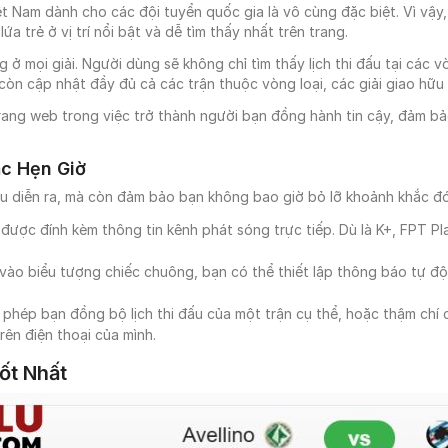
t Nam dành cho các đội tuyển quốc gia là vô cùng đặc biệt. Vì vậy
ứa trẻ ở vị trí nổi bật và dễ tìm thấy nhất trên trang.
 ở mọi giải. Người dùng sẽ không chỉ tìm thấy lịch thi đấu tại cá
còn cập nhật đầy đủ cả các trận thuộc vòng loại, các giải giao hữu
trang web trong việc trở thành người bạn đồng hành tin cậy, đảm b
c Hẹn Giờ
ầu diễn ra, mà còn đảm bảo bạn không bao giờ bỏ lỡ khoảnh khắc đó 
u được đính kèm thông tin kênh phát sóng trực tiếp. Dù là K+, FPT P
 vào biểu tượng chiếc chuông, bạn có thể thiết lập thông báo tự độn
 phép bạn đồng bộ lịch thi đấu của một trận cụ thể, hoặc thậm chí 
ên điện thoại của mình.
ốt Nhất