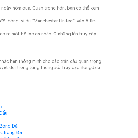
ủa ngày hôm qua. Quan trọng hơn, bạn có thể xem
 đội bóng, ví dụ “Manchester United”, vào ô tìm
ạo ra một bộ lọc cá nhân. Ở những lần truy cập
 nhắc hẹn thông minh cho các trận cầu quan trọng
tuyệt đối trong từng thông số. Truy cập Bongdalu
óng đá
o
 Đấu
e
 Bóng Đá
ức Bóng Đá