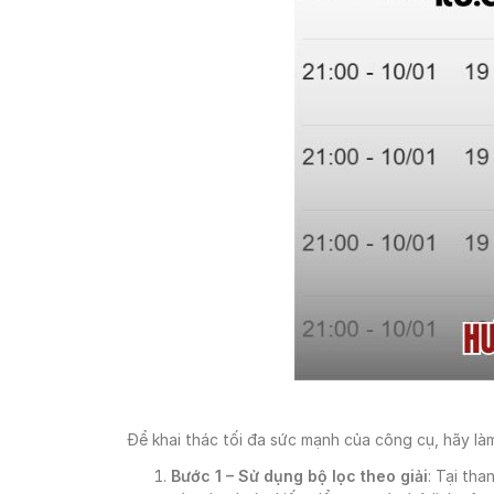
Để khai thác tối đa sức mạnh của công cụ, hãy làm
Bước 1 – Sử dụng bộ lọc theo giải
: Tại th