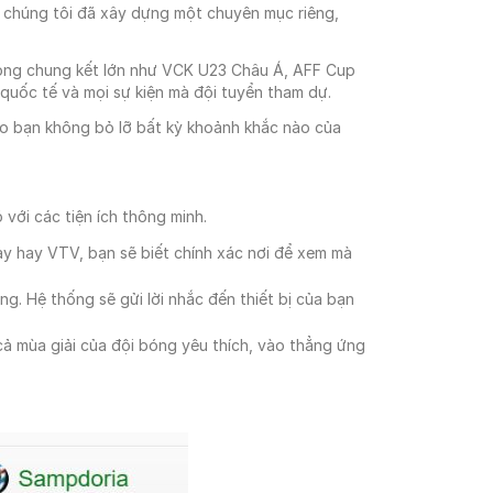
, chúng tôi đã xây dựng một chuyên mục riêng,
c vòng chung kết lớn như VCK U23 Châu Á, AFF Cup
 quốc tế và mọi sự kiện mà đội tuyển tham dự.
ảo bạn không bỏ lỡ bất kỳ khoảnh khắc nào của
với các tiện ích thông minh.
lay hay VTV, bạn sẽ biết chính xác nơi để xem mà
g. Hệ thống sẽ gửi lời nhắc đến thiết bị của bạn
cả mùa giải của đội bóng yêu thích, vào thẳng ứng