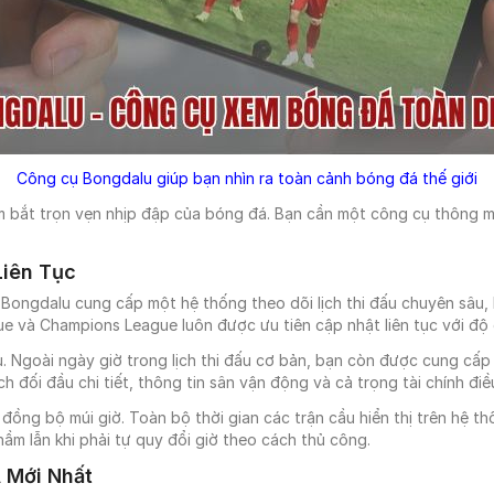
Công cụ Bongdalu giúp bạn nhìn ra toàn cảnh bóng đá thế giới
m bắt trọn vẹn nhịp đập của bóng đá. Bạn cần một công cụ thông mi
Liên Tục
ongdalu cung cấp một hệ thống theo dõi lịch thi đấu chuyên sâu, b
ue và Champions League luôn được ưu tiên cập nhật liên tục với độ 
ệu. Ngoài ngày giờ trong lịch thi đấu cơ bản, bạn còn được cung cấ
h đối đầu chi tiết, thông tin sân vận động và cả trọng tài chính điều
 đồng bộ múi giờ. Toàn bộ thời gian các trận cầu hiển thị trên hệ 
hầm lẫn khi phải tự quy đổi giờ theo cách thủ công.
 Mới Nhất