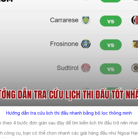
Hướng dẫn tra cứu lịch thi đấu nhanh bằng bộ lọc thông minh
 theo 4 bước đơn giản sau đây để tìm kiếm lịch thi đấu trở nên nha
anh công cụ, bạn có thể chọn nhanh các giải hàng đầu như Ngoại Hạng