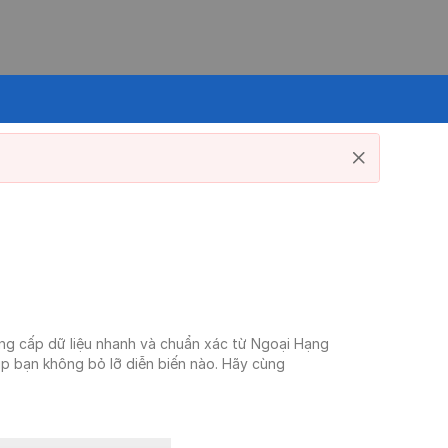
ung cấp dữ liệu nhanh và chuẩn xác từ Ngoại Hạng
úp bạn không bỏ lỡ diễn biến nào. Hãy cùng