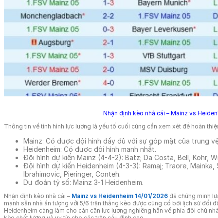
Nhận định kèo nhà cái – Mainz vs Heide
Thông tin về tình hình lực lượng là yếu tố cuối cùng cần xem xét để hoàn thiệ
Mainz: Có được đội hình đầy đủ với sự góp mặt của trung vệ
Heidenheim: Có được đội hình mạnh nhất.
Đội hình dự kiến Mainz (4-4-2): Batz; Da Costa, Bell, Kohr, W
Đội hình dự kiến Heidenheim (4-3-3): Ramaj; Traore, Mainka,
Ibrahimovic, Pieringer, Conteh.
Dự đoán tỷ số: Mainz 3-1 Heidenheim.
Nhận định kèo nhà cái –
Mainz vs Heidenheim 14/01/2026
đã chứng minh lự
mạnh sân nhà ấn tượng với 5/6 trận thắng kèo được củng cố bởi lịch sử đối đầ
Heidenheim càng làm cho cán cân lực lượng nghiêng hẳn về phía đội chủ nh
kèo chất lượng và uy tín cho các trận cầu đỉnh cao.