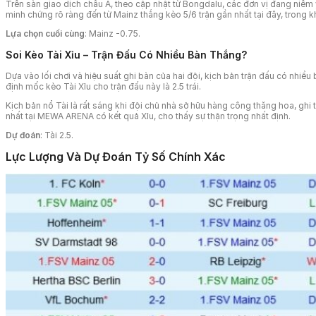
Trên sàn giao dịch châu Á, theo cập nhật từ Bongdalu, các đơn vị đang niêm
minh chứng rõ ràng đến từ Mainz thắng kèo 5/6 trận gần nhất tại đây, trong 
Lựa chọn cuối cùng
: Mainz -0.75.
Soi Kèo Tài Xỉu – Trận Đấu Có Nhiều Bàn Thắng?
Dựa vào lối chơi và hiệu suất ghi bàn của hai đội, kịch bản trận đấu có nhiề
định mốc kèo Tài Xỉu cho trận đấu này là 2.5 trái.
Kịch bản nổ Tài là rất sáng khi đội chủ nhà sở hữu hàng công thăng hoa, ghi tr
nhất tại MEWA ARENA có kết quả Xỉu, cho thấy sự thận trọng nhất định.
Dự đoán
: Tài 2.5.
Lực Lượng Và Dự Đoán Tỷ Số Chính Xác