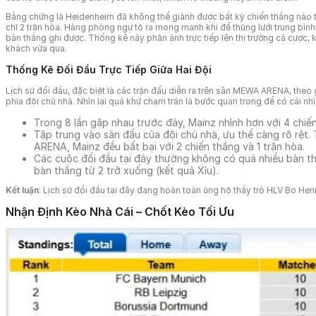
Bằng chứng là Heidenheim đã không thể giành được bất kỳ chiến thắng nào tro
chỉ 2 trận hòa. Hàng phòng ngự tỏ ra mong manh khi để thủng lưới trung bình 2
bàn thắng ghi được. Thống kê này phản ánh trực tiếp lên thị trường cá cược, 
khách vừa qua.
Thống Kê Đối Đầu Trực Tiếp Giữa Hai Đội
Lịch sử đối đầu, đặc biệt là các trận đấu diễn ra trên sân MEWA ARENA, the
phía đội chủ nhà. Nhìn lại quá khứ chạm trán là bước quan trọng để có cái nhì
Trong 8 lần gặp nhau trước đây, Mainz nhỉnh hơn với 4 chiến 
Tập trung vào sân đấu của đội chủ nhà, ưu thế càng rõ rệt.
ARENA, Mainz đều bất bại với 2 chiến thắng và 1 trận hòa.
Các cuộc đối đầu tại đây thường không có quá nhiều bàn thắ
bàn thắng từ 2 trở xuống (kết quả Xỉu).
Kết luận
: Lịch sử đối đầu tại đây đang hoàn toàn ủng hộ thầy trò HLV Bo Hen
Nhận Định Kèo Nhà Cái – Chốt Kèo Tối Ưu