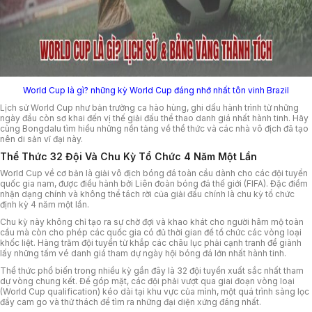
World Cup là gì? những kỳ World Cup đáng nhớ nhất tôn vinh Brazil
Lịch sử World Cup như bản trường ca hào hùng, ghi dấu hành trình từ những
ngày đầu còn sơ khai đến vị thế giải đấu thể thao danh giá nhất hành tinh. Hãy
cùng Bongdalu tìm hiểu những nền tảng về thể thức và các nhà vô địch đã tạo
nên di sản vĩ đại này.
Thể Thức 32 Đội Và Chu Kỳ Tổ Chức 4 Năm Một Lần
World Cup về cơ bản là giải vô địch bóng đá toàn cầu dành cho các đội tuyển
quốc gia nam, được điều hành bởi Liên đoàn bóng đá thế giới (FIFA). Đặc điểm
nhận dạng chính và không thể tách rời của giải đấu chính là chu kỳ tổ chức
định kỳ 4 năm một lần.
Chu kỳ này không chỉ tạo ra sự chờ đợi và khao khát cho người hâm mộ toàn
cầu mà còn cho phép các quốc gia có đủ thời gian để tổ chức các vòng loại
khốc liệt. Hàng trăm đội tuyển từ khắp các châu lục phải cạnh tranh để giành
lấy những tấm vé danh giá tham dự ngày hội bóng đá lớn nhất hành tinh.
Thể thức phổ biến trong nhiều kỳ gần đây là 32 đội tuyển xuất sắc nhất tham
dự vòng chung kết. Để góp mặt, các đội phải vượt qua giai đoạn vòng loại
(World Cup qualification) kéo dài tại khu vực của mình, một quá trình sàng lọc
đầy cam go và thử thách để tìm ra những đại diện xứng đáng nhất.