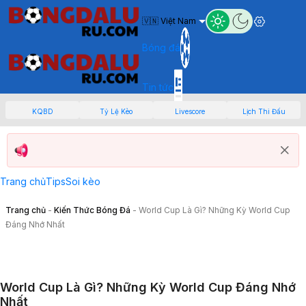
🇻🇳 Việt Nam
Bóng đá
Tin tức
KQBD
Tỷ Lệ Kèo
Livescore
Lịch Thi Đấu
Trang chủ
Tips
Soi kèo
Trang chủ
-
Kiến Thức Bóng Đá
-
World Cup Là Gì? Những Kỳ World Cup
Đáng Nhớ Nhất
World Cup Là Gì? Những Kỳ World Cup Đáng Nhớ
Nhất