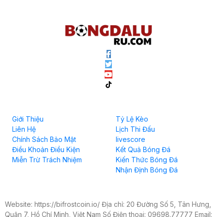
Về chúng tôi
Hữu Ích Bóng đá
Giới Thiệu
Tỷ Lệ Kèo
Liên Hệ
Lịch Thi Đấu
Chính Sách Bảo Mật
livescore
Điều Khoản Điều Kiện
Kết Quả Bóng Đá
Miễn Trừ Trách Nhiệm
Kiến Thức Bóng Đá
Nhận Định Bóng Đá
Theo Dõi Chúng Tôi
Website: https://bifrostcoin.io/ Địa chỉ: 20 Đường Số 5, Tân Hưng,
Quận 7, Hồ Chí Minh, Việt Nam Số Điện thoại: 09698.77777 Email: