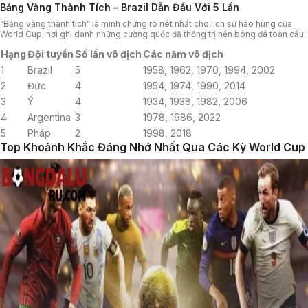
Bảng Vàng Thành Tích – Brazil Dẫn Đầu Với 5 Lần
“Bảng vàng thành tích” là minh chứng rõ nét nhất cho lịch sử hào hùng của
World Cup, nơi ghi danh những cường quốc đã thống trị nền bóng đá toàn cầu.
Hạng
Đội tuyển
Số lần vô địch
Các năm vô địch
1
Brazil
5
1958, 1962, 1970, 1994, 2002
2
Đức
4
1954, 1974, 1990, 2014
3
Ý
4
1934, 1938, 1982, 2006
4
Argentina
3
1978, 1986, 2022
5
Pháp
2
1998, 2018
Top Khoảnh Khắc Đáng Nhớ Nhất Qua Các Kỳ World Cup