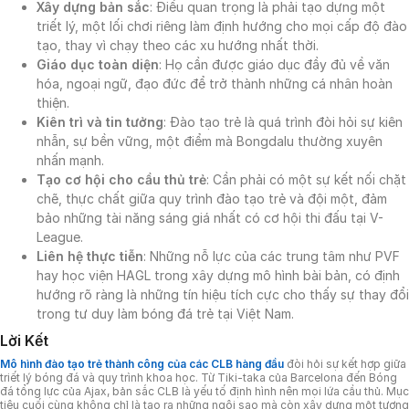
Xây dựng bản sắc
: Điều quan trọng là phải tạo dựng một
triết lý, một lối chơi riêng làm định hướng cho mọi cấp độ đào
tạo, thay vì chạy theo các xu hướng nhất thời.
Giáo dục toàn diện
: Họ cần được giáo dục đầy đủ về văn
hóa, ngoại ngữ, đạo đức để trở thành những cá nhân hoàn
thiện.
Kiên trì và tin tưởng
: Đào tạo trẻ là quá trình đòi hỏi sự kiên
nhẫn, sự bền vững, một điểm mà Bongdalu thường xuyên
nhấn mạnh.
Tạo cơ hội cho cầu thủ trẻ
: Cần phải có một sự kết nối chặt
chẽ, thực chất giữa quy trình đào tạo trẻ và đội một, đảm
bảo những tài năng sáng giá nhất có cơ hội thi đấu tại V-
League.
Liên hệ thực tiễn
: Những nỗ lực của các trung tâm như PVF
hay học viện HAGL trong xây dựng mô hình bài bản, có định
hướng rõ ràng là những tín hiệu tích cực cho thấy sự thay đổi
trong tư duy làm bóng đá trẻ tại Việt Nam.
Lời Kết
Mô hình đào tạo trẻ thành công của các CLB hàng đầu
đòi hỏi sự kết hợp giữa
triết lý bóng đá và quy trình khoa học. Từ Tiki-taka của Barcelona đến Bóng
đá tổng lực của Ajax, bản sắc CLB là yếu tố định hình nên mọi lứa cầu thủ. Mục
tiêu cuối cùng không chỉ là tạo ra những ngôi sao mà còn xây dựng một tương