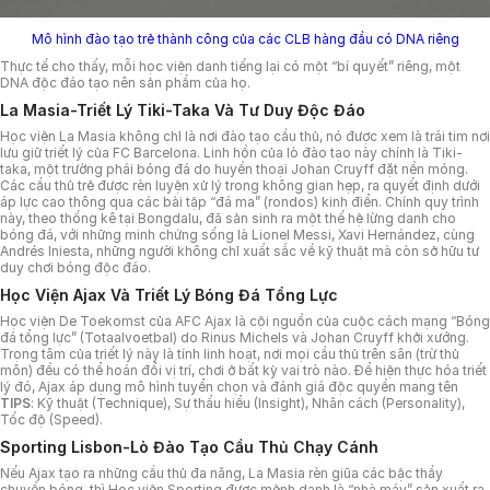
Mô hình đào tạo trẻ thành công của các CLB hàng đầu có DNA riêng
Thực tế cho thấy, mỗi học viện danh tiếng lại có một “bí quyết” riêng, một
DNA độc đáo tạo nên sản phẩm của họ.
La Masia-Triết Lý Tiki-Taka Và Tư Duy Độc Đáo
Học viện La Masia không chỉ là nơi đào tạo cầu thủ, nó được xem là trái tim nơi
lưu giữ triết lý của FC Barcelona. Linh hồn của lò đào tạo này chính là Tiki-
taka, một trường phái bóng đá do huyền thoại Johan Cruyff đặt nền móng.
Các cầu thủ trẻ được rèn luyện xử lý trong không gian hẹp, ra quyết định dưới
áp lực cao thông qua các bài tập “đá ma” (rondos) kinh điển. Chính quy trình
này, theo thống kê tại Bongdalu, đã sản sinh ra một thế hệ lừng danh cho
bóng đá, với những minh chứng sống là Lionel Messi, Xavi Hernández, cùng
Andrés Iniesta, những người không chỉ xuất sắc về kỹ thuật mà còn sở hữu tư
duy chơi bóng độc đáo.
Học Viện Ajax Và Triết Lý Bóng Đá Tổng Lực
Học viện De Toekomst của AFC Ajax là cội nguồn của cuộc cách mạng “Bóng
đá tổng lực” (Totaalvoetbal) do Rinus Michels và Johan Cruyff khởi xướng.
Trọng tâm của triết lý này là tính linh hoạt, nơi mọi cầu thủ trên sân (trừ thủ
môn) đều có thể hoán đổi vị trí, chơi ở bất kỳ vai trò nào. Để hiện thực hóa triết
lý đó, Ajax áp dụng mô hình tuyển chọn và đánh giá độc quyền mang tên
TIPS
: Kỹ thuật (Technique), Sự thấu hiểu (Insight), Nhân cách (Personality),
Tốc độ (Speed).
Sporting Lisbon-Lò Đào Tạo Cầu Thủ Chạy Cánh
Nếu Ajax tạo ra những cầu thủ đa năng, La Masia rèn giũa các bậc thầy
chuyền bóng, thì Học viện Sporting được mệnh danh là “nhà máy” sản xuất ra